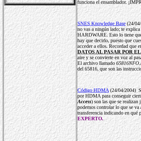
funciona el ensamblador. ¡
SNES Knowledge Base
(24/04
no vas a ningún lado; te explic
HARDWARE. Esto lo tiene que sa
hay que decirlo, puesto que cu
acceder a ellos. Recordad que 
DATOS AL PASAR POR E
aire y se convierte en voz al pas
El archivo llamado
65816NFO.
del 65816, que son las instrucc
Código HDMA
(24/04/2004) So
por HDMA para conseguir cierto
Access
) son las que se realizan 
podemos controlar lo que se va a
transferencia indicando en qué 
EXPERTO.