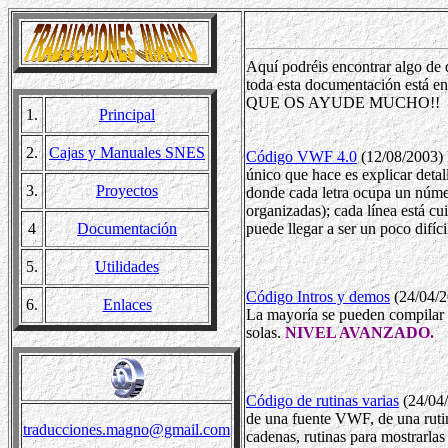
Aquí podréis encontrar algo de
toda esta documentación está en
QUE OS AYUDE MUCHO!!
1.
Principal
2.
Cajas y Manuales SNES
Código VWF 4.0
(12/08/2003) 
único que hace es explicar det
3.
Proyectos
donde cada letra ocupa un número
organizadas); cada línea está
4
Documentación
puede llegar a ser un poco difí
5.
Utilidades
Código Intros y demos
(24/04/2
6.
Enlaces
La mayoría se pueden compilar 
solas.
NIVEL AVANZADO.
Código de rutinas varias
(24/04/
de una fuente VWF, de una rutin
traducciones.magno@gmail.com
cadenas, rutinas para mostrarla